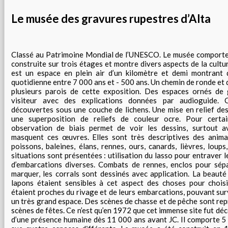
Le musée des gravures rupestres d’Alta
Classé au Patrimoine Mondial de l’UNESCO. Le musée comporte d
construite sur trois étages et montre divers aspects de la cultur
est un espace en plein air d’un kilomètre et demi montrant 
quotidienne entre 7 000 ans et - 500 ans. Un chemin de ronde et 
plusieurs parois de cette exposition. Des espaces ornés de g
visiteur avec des explications données par audioguide.
découvertes sous une couche de lichens. Une mise en relief de
une superposition de reliefs de couleur ocre. Pour certai
observation de biais permet de voir les dessins, surtout ave
masquent ces œuvres. Elles sont très descriptives des anima
poissons, baleines, élans, rennes, ours, canards, lièvres, lou
situations sont présentées : utilisation du lasso pour entraver l
d’embarcations diverses. Combats de rennes, enclos pour sépa
marquer, les corrals sont dessinés avec application. La beauté
lapons étaient sensibles à cet aspect des choses pour choisir
étaient proches du rivage et de leurs embarcations, pouvant surv
un très grand espace. Des scènes de chasse et de pêche sont rep
scènes de fêtes. Ce n’est qu’en 1972 que cet immense site fut dé
d’une présence humaine dès 11 000 ans avant JC. Il comporte 5