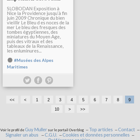
SLOBODAN Exposition à
Nice la Providence jusqu’à fin
juin 2009 Chronique du bien
vieillir Le Bleu d es noces de la
mer Le bleu des fresques des
tombes égyptiennes, des
miniatures du Moyen Age,
puis des vitraux et des
tableaux de la Renaissance,
les enluminures...
#Musées des Alpes
Maritimes
<<
<
1
2
3
4
5
6
7
8
9
10
>
>>
Guy Muller
Top articles
Contact
Voir le profil de
sur le portail Overblog
Signaler un abus
C.G.U.
Cookies et données personnelles