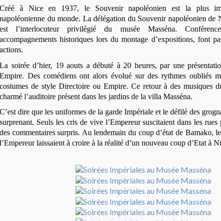
Créé à Nice en 1937, le Souvenir napoléonien est la plus imp
napoléonienne du monde. La délégation du Souvenir napoléonien de 
est l’interlocuteur privilégié du musée Masséna. Conférences
accompagnements historiques lors du montage d’expositions, font par
actions.
La soirée d’hier, 19 aouts a débuté à 20 heures, par une présentati
Empire. Des comédiens ont alors évolué sur des rythmes oubliés me
costumes de style Directoire ou Empire. Ce retour à des musiques d
charmé l’auditoire présent dans les jardins de la villa Masséna.
C’est dire que les uniformes de la garde Impériale et le défilé des grogn
surprenant. Seuls les cris de vive l’Empereur suscitaient dans les rue
des commentaires surpris. Au lendemain du coup d’état de Bamako, les
l’Empereur laissaient à croire à la réalité d’un nouveau coup d’Etat à N