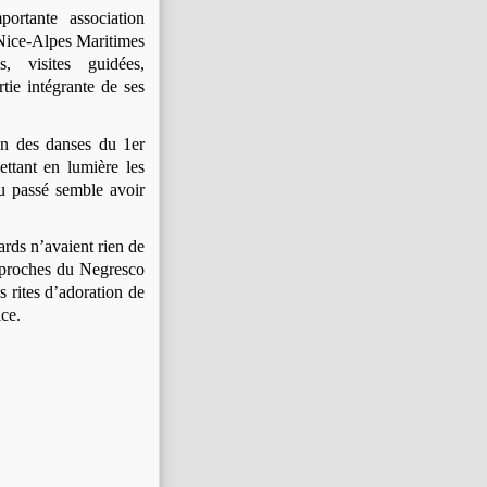
ortante association
Nice-Alpes Maritimes
, visites guidées,
tie intégrante de ses
on des danses du 1er
ttant en lumière les
u passé semble avoir
ards n’avaient rien de
s proches du Negresco
 rites d’adoration de
ice.