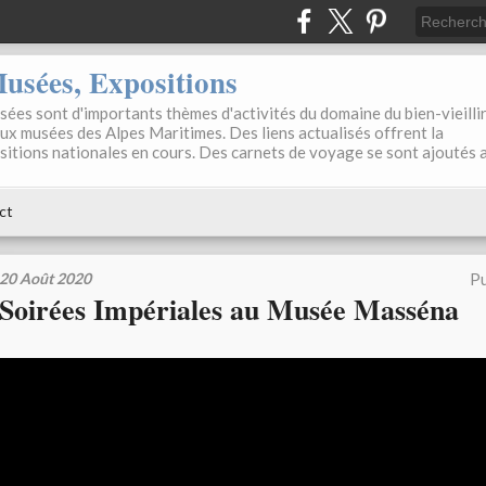
sées, Expositions
ées sont d'importants thèmes d'activités du domaine du bien-vieilli
aux musées des Alpes Maritimes. Des liens actualisés offrent la
positions nationales en cours. Des carnets de voyage se sont ajoutés 
ct
20 Août 2020
Pu
Soirées Impériales au Musée Masséna