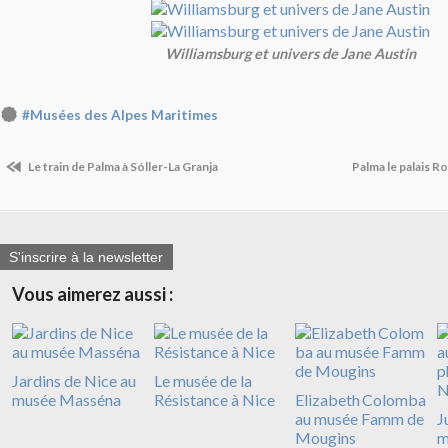
Williamsburg et univers de Jane Austin
#Musées des Alpes Maritimes
Le train de Palma à Sóller-La Granja
Palma le palais Ro
S'inscrire à la newsletter
Vous aimerez aussi :
Jardins de Nice au
Le musée de la
musée Masséna
Résistance à Nice
Elizabeth Colomba
au musée Famm de
J
Mougins
m