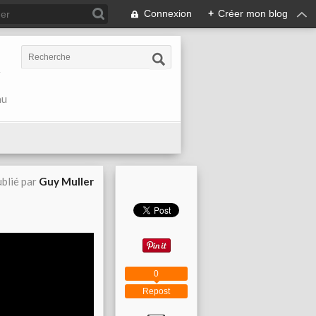
Connexion
+
Créer mon blog
r
au
blié par
Guy Muller
0
Repost