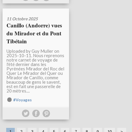
11 Octobre 2025
Canillo (Andorre) vues
du Mirador et du Pont
Tibétain
Uploaded by Guy Muller on
2025-10-11. Nous reprenons
notre carnet de voyage de
l'été dernier dans les
Pyrénées Mirador del Roc del
Quer Le Mirador del Quer ou
Mirador de Canillo, comme
beaucoup de gens le savent,
est en fait une passerelle de
20 mètres....
#Voyages
1
2
3
4
5
6
7
8
9
10
2
>