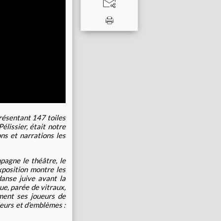
résentant 147 toiles
lissier, était notre
ns et narrations les
pagne le théâtre, le
xposition montre les
danse juive avant la
que, parée de vitraux,
ment ses joueurs de
uleurs et d’emblèmes :