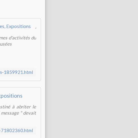
Album - Musee-CHAGALL-de-NICE - DIRPA Voyages, Musées, Expositions
mes d'activités du
musées
um-1859921.html
positions
tiné à abriter le
" message " devait
ce-71802360.html