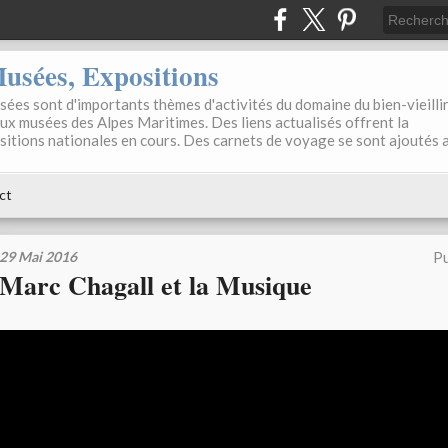
sées, Expositions
ées sont d'importants thèmes d'activités du domaine du bien-vieilli
aux musées des Alpes Maritimes. Des liens actualisés offrent la
positions nationales en cours. Des carnets de voyage se sont ajoutés 
ct
29 Mai 2016
Pu
Marc Chagall et la Musique