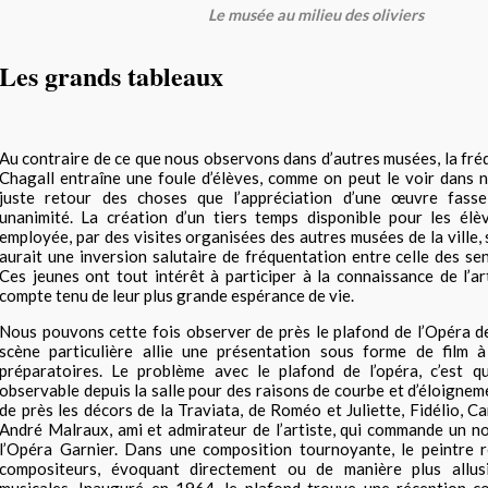
Le musée au milieu des oliviers
Les grands tableaux
Au contraire de ce que nous observons dans d’autres musées, la fr
Chagall entraîne une foule d’élèves, comme on peut le voir dans n
juste retour des choses que l’appréciation d’une œuvre fasse 
unanimité. La création d’un tiers temps disponible pour les élèv
employée, par des visites organisées des autres musées de la ville, 
aurait une inversion salutaire de fréquentation entre celle des sen
Ces jeunes ont tout intérêt à participer à la connaissance de l’ar
compte tenu de leur plus grande espérance de vie.
Nous pouvons cette fois observer de près le plafond de l’Opéra d
scène particulière allie une présentation sous forme de film à
préparatoires. Le problème avec le plafond de l’opéra, c’est qu’
observable depuis la salle pour des raisons de courbe et d’éloignem
de près les décors de la Traviata, de Roméo et Juliette, Fidélio, C
André Malraux, ami et admirateur de l’artiste, qui commande un n
l’Opéra Garnier. Dans une composition tournoyante, le peintr
compositeurs, évoquant directement ou de manière plus allusi
musicales. Inauguré en 1964, le plafond trouve une réception c