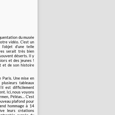
équentation du musée
otre vidéo. C’est un
l’objet d’une telle
es serait très bien
souvent déserts. Il y
iors et des jeunes !
t et de son histoire
e Paris. Une mise en
 plusieurs tableaux
il est difficilement
ent. Ici, nous voyons
armen, Péléas… C’est
ouveau plafond pour
e rend hommage à 14
ve leurs créations
ontrastée auprès du