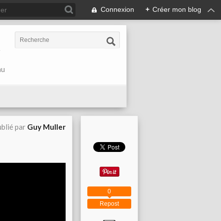
Connexion
+
Créer mon blog
r
au
blié par
Guy Muller
0
Repost