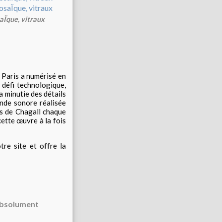
saÏque, vitraux
à Paris a numérisé en
 défi technologique,
a minutie des détails
ande sonore réalisée
ses de Chagall chaque
cette œuvre à la fois
re site et offre la
 absolument