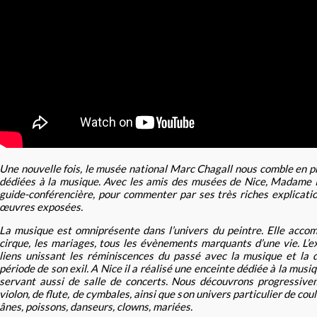
Une nouvelle fois, le musée national Marc Chagall nous comble en p
dédiées à la musique. Avec les amis des musées de Nice, Madame Pé
guide-conférencière, pour commenter par ses très riches explicatio
œuvres exposées.
La musique est omniprésente dans l’univers du peintre. Elle accom
cirque, les mariages, tous les évènements marquants d’une vie. L’e
liens unissant les réminiscences du passé avec la musique et la 
période de son exil. A Nice il a réalisé une enceinte dédiée à la musi
servant aussi de salle de concerts. Nous découvrons progressive
violon, de flute, de cymbales, ainsi que son univers particulier de co
ânes, poissons, danseurs, clowns, mariées.