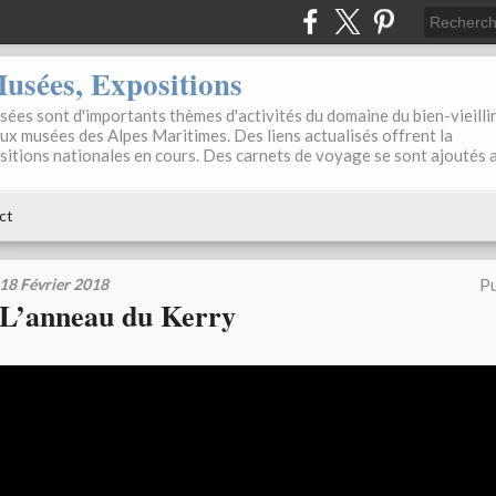
sées, Expositions
ées sont d'importants thèmes d'activités du domaine du bien-vieilli
aux musées des Alpes Maritimes. Des liens actualisés offrent la
positions nationales en cours. Des carnets de voyage se sont ajoutés 
ct
18 Février 2018
Pu
L’anneau du Kerry