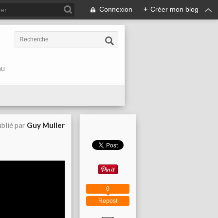
Connexion
+
Créer mon blog
r
au
blié par
Guy Muller
0
Repost