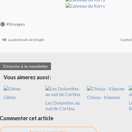
#Voyages
La péninsule de Dingle
Cashel 
S'inscrire à la newsletter
Vous aimerez aussi :
Gênes
Chiusa - Klausen
Les Dolomites au
L
sud de Cortina
B
Commenter cet article