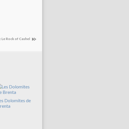
: Le Rock of Cashel
es Dolomites de
renta