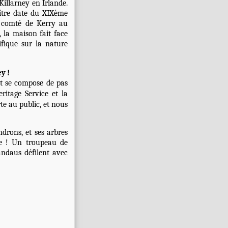
Killarney
en Irlande.
ître date du XIXème
u comté de Kerry au
 la maison fait face
fique sur la nature
y !
et se compose de pas
ritage Service et la
te au public, et nous
ndrons, et ses arbres
te ! Un troupeau de
andaus défilent avec