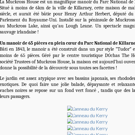
La Muckross House est un magnifique manoir du Parc National de
Situé à moins de 6km de la ville de
Killarney
, cette maison de ma
siècle, et aurait été bâtie pour Henry Arthur Herbert, député d
Parlement du Royaume-Uni. Installé sur la péninsule de Muckross,
au Muckross Lake, ainsi qu’au Lough Leane. Un spectacle magni
sauvage irlandaise !
Un manoir de 65 pièces en plein cœur du Parc National de Killarne
Bâti en 1843, le manoir a été construit dans un pur style “Tudor” 
moins de 65 pièces. Géré par le centre touristique Dύchas The He
société Trustees of Muckross House, la maison est aujourd’hui ouver
donne la possibilité de la découvrir sous toutes ses facettes !
Le jardin est assez atypique avec ses bassins japonais, ses rhodode
exotiques. De quoi faire une jolie balade, dépaysante et relaxan
vaches noires se repose sur un fond vert foncé , tandis que des l
leurs passagers.