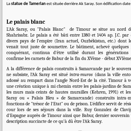
La
statue de Tamerlan
est située derrière Ak Saray. Son édification dat
Le palais blanc
L'Ak Saray, ou "Palais Blanc" de Timour se situe au nord de 
Shahrisabz
. Le palais a été bâti entre 1380 et 1404 ap. J.C. par
divers pays de l'empire (Iran actuel, Ouzbékistan, etc.) don
venait tout juste de soumettre. Le bâtiment, achevé quelques
conquérant, continua d'être utilisé durant les génération
confirme les carnets de Babur de la fin du XVème - début XVIème s
A la différence de palais construits à Samarcande par le souvera
ne subsiste, l’Ak Saray est situé
intra-muros
(dans la ville ento
adossé au rempart dans l’angle Nord-Est de la cité. Timour à v
une création unique à mi chemin entre les palais-jardins de Sa
les murs mais ceints de hautes murailles (Kehren, 1991) et les
Saray ou « Palais Bleu » de Samarcande) construits intra-
fonctions de "trésor de l'Etat" ou de prison. L’édifice servit de ré
cour lors de ses séjours dans la ville. Ruy Gonzalez de Clav
d'Espagne auprès de Timour ainsi que Babur, dernier souverain
description succincte de ce qu’à dû être l'Ak Saray.