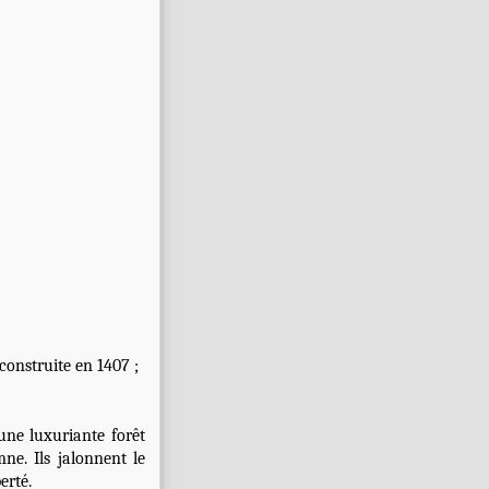
construite en
1407
;
une luxuriante forêt
mne
. Ils jalonnent le
erté.