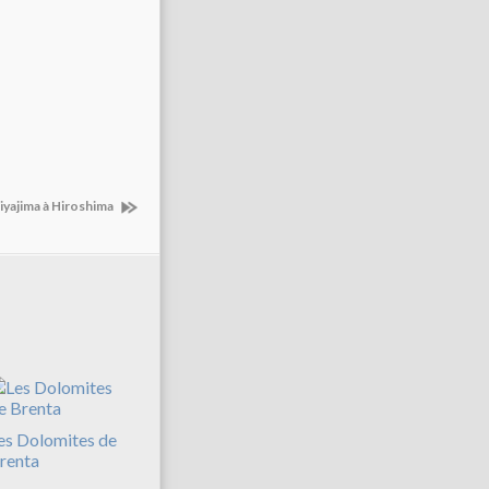
iyajima à Hiroshima
es Dolomites de
renta