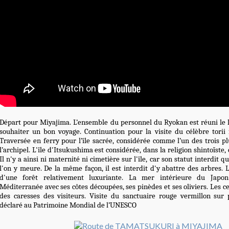
Départ pour Miyajima. L’ensemble du personnel du Ryokan est réuni le 
souhaiter un bon voyage. Continuation pour la visite du célèbre torii 
Traversée en ferry pour l’île sacrée, considérée comme l’un des trois 
l’archipel. L'île d'Itsukushima est considérée, dans la religion shintoïste
Il n'y a ainsi ni maternité ni cimetière sur l'île, car son statut interdit q
l'on y meure. De la même façon, il est interdit d'y abattre des arbres. L
d'une forêt relativement luxuriante. La mer intérieure du Japo
Méditerranée avec ses côtes découpées, ses pinèdes et ses oliviers. Les c
des caresses des visiteurs. Visite du sanctuaire rouge vermillon sur p
déclaré au Patrimoine Mondial de l’UNESCO