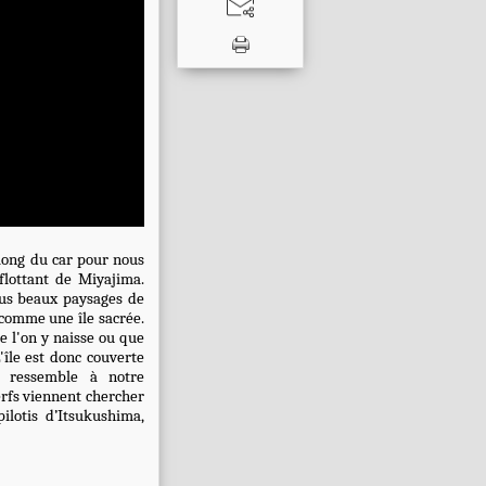
long du car pour nous
flottant de Miyajima.
plus beaux paysages de
, comme une île sacrée.
ue l'on y naisse ou que
'île est donc couverte
n ressemble à notre
erfs viennent chercher
ilotis d’Itsukushima,