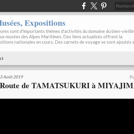
sées, Expositions
ées sont d'importants thèmes d'activités du domaine du bien-vieilli
aux musées des Alpes Maritimes. Des liens actualisés offrent la
positions nationales en cours. Des carnets de voyage se sont ajoutés 
ct
3 Août 2019
Pu
Route de TAMATSUKURI à MIYAJI