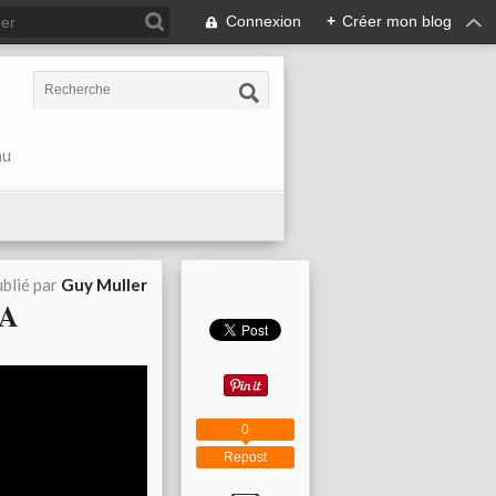
Connexion
+
Créer mon blog
r
au
blié par
Guy Muller
MA
0
Repost