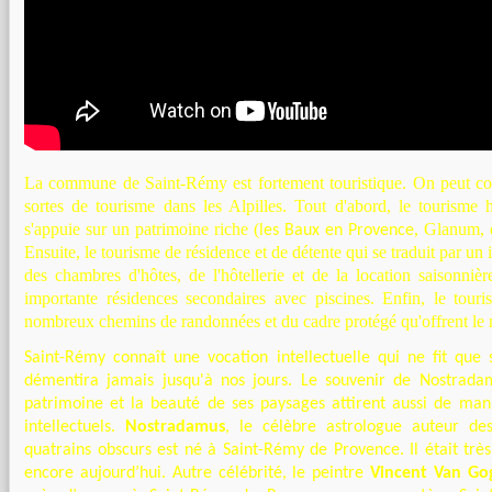
La commune de Saint-Rémy est fortement touristique. On peut cons
sortes de tourisme dans les Alpilles. Tout d'abord, le tourisme h
s'appuie sur un patrimoine riche (
,
Glanum
,
les Baux en Provence
Ensuite, le tourisme de résidence et de détente qui se traduit par u
des chambres d'hôtes, de l'hôtellerie et de la location saisonniè
importante résidences secondaires avec piscines. Enfin, le touri
nombreux chemins de randonnées et du cadre protégé qu'offrent le m
Saint-Rémy connaît une vocation intellectuelle qui ne fit que
démentira jamais jusqu'à nos jours. Le souvenir de Nostradam
patrimoine et la beauté de ses paysages attirent aussi de mani
intellectuels.
Nostradamus
, le célèbre astrologue auteur de
quatrains obscurs est né à Saint-Rémy de Provence. Il était trè
encore aujourd’hui. Autre célébrité, le peintre
Vincent Van Go