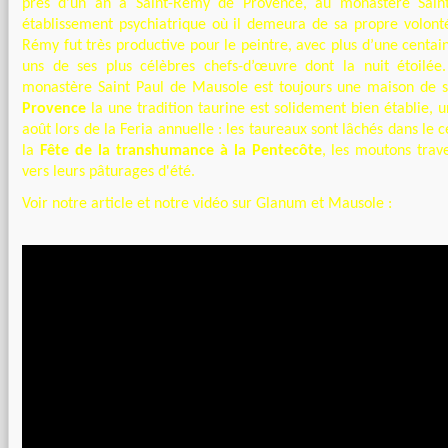
près d’un an à Saint-Rémy de Provence, au monastère Sain
établissement psychiatrique où il demeura de sa propre volonté
Rémy fut très productive pour le peintre, avec plus d’une centain
uns de ses plus célèbres chefs-d’œuvre dont la nuit étoilée.
monastère Saint Paul de Mausole est toujours une maison de 
Provence
la une tradition taurine est solidement bien établie, u
août lors de la Feria annuelle : les taureaux sont lâchés dans le ce
la
Fête de la transhumance à la Pentecôte
, les moutons trave
vers leurs pâturages d'été.
Voir notre article et notre vidéo sur Glanum et Mausole :