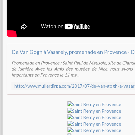
Promenade en Provence : Saint Paul de Mausole, site de Glanum
de lumière Avec les Amis des musées de Nice, nous avons vi
importants en Provence le 11 ma...