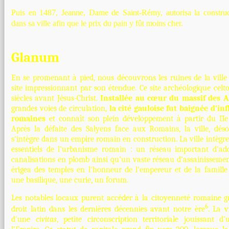
Puis en 1487, Jeanne, Dame de Saint-Rémy, autorisa la constru
dans sa ville afin que le prix du pain y fût moins cher.
Glanum
En se promenant à pied, nous découvrons les ruines de la vill
site impressionnant par son étendue. Ce site archéologique celto
siècles avant Jésus-Christ.
Installée au cœur du massif des Al
grandes voies de circulation,
la cité gauloise fut baignée d'in
romaines
et connaît son plein développement à partir du IIe 
Après la défaite des Salyens face aux Romains, la ville, dé
s'intègre dans un empire romain en construction. La ville intègr
essentiels de l'urbanisme romain : un réseau important d'ad
canalisations en plomb ainsi qu'un vaste réseau d'assainisseme
érigea des temples en l'honneur de l'empereur et de la famille
une basilique, une curie, un forum.
Les notables locaux purent accéder à la citoyenneté romaine g
6
droit latin dans les dernières décennies avant notre ère
. La v
d'une
civitas
, petite circonscription territoriale jouissant