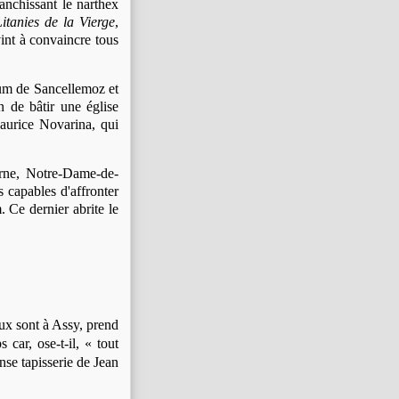
ranchissant le narthex
Litanies de la Vierge
,
int à convaincre tous
um de Sancellemoz et
n de bâtir une église
Maurice Novarina, qui
erne, Notre-Dame-de-
 capables d'affronter
 Ce dernier abrite le
ux sont à Assy, prend
 car, ose-t-il, « tout
nse tapisserie de Jean