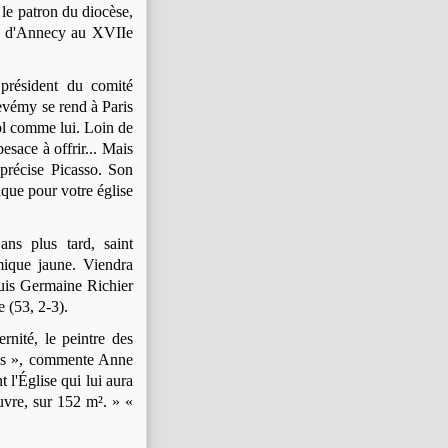
 le patron du diocèse,
et d'Annecy au XVIIe
 président du comité
Devémy se rend à Paris
ol comme lui. Loin de
esace à offrir... Mais
précise Picasso. Son
ique pour votre église
ns plus tard, saint
mique jaune. Viendra
puis Germaine Richier
e (53, 2-3).
nité, le peintre des
gens », commente Anne
 l'Église qui lui aura
œuvre, sur 152 m². » «