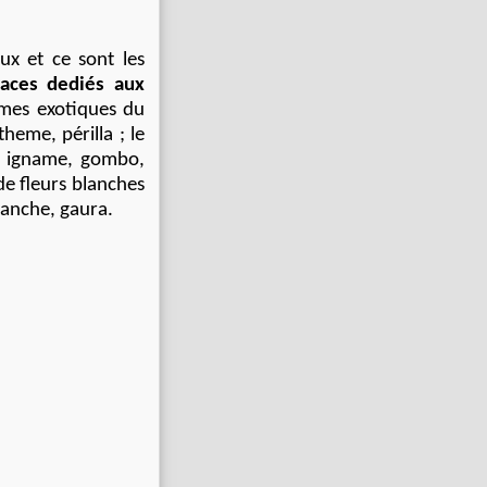
ux et ce sont les
paces dediés aux
mes exotiques du
heme, périlla ; le
, igname, gombo,
de fleurs blanches
lanche, gaura.