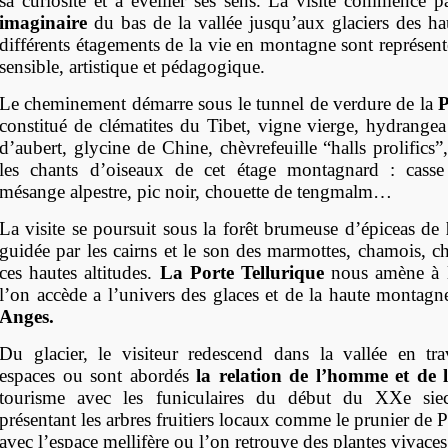
sa curiosité et a éveiller ses sens. La visite commence 
imaginaire
du bas de la vallée jusqu’aux glaciers des h
différents étagements de la vie en montagne sont représen
sensible, artistique et pédagogique.
Le cheminement démarre sous le tunnel de verdure de la
P
constitué de clématites du Tibet, vigne vierge, hydrangea
d’aubert, glycine de Chine, chèvrefeuille “halls prolific
les chants d’oiseaux de cet étage montagnard : cass
mésange alpestre, pic noir, chouette de tengmalm…
La visite se poursuit sous la forêt brumeuse d’épiceas de
guidée par les cairns et le son des marmottes, chamois, c
ces hautes altitudes.
La Porte Tellurique
nous amène à l
l’on accède a l’univers des glaces et de la haute montag
Anges.
Du glacier, le visiteur redescend dans la vallée en trav
espaces ou sont abordés
la relation de l’homme et de
tourisme avec les funiculaires du début du XXe siec
présentant les arbres fruitiers locaux comme le prunier de P
avec l’espace mellifère ou l’on retrouve des plantes vivace