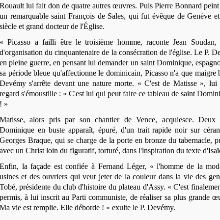
Rouault lui fait don de quatre autres œuvres. Puis Pierre Bonnard peint
un remarquable saint François de Sales, qui fut évêque de Genève 
siècle et grand docteur de l'Église.
« Picasso a failli être le troisième homme, raconte Jean Soudan,
d'organisation du cinquantenaire de la consécration de l'église. Le P. 
en pleine guerre, en pensant lui demander un saint Dominique, espagn
sa période bleue qu'affectionne le dominicain, Picasso n'a que maigre b
Devémy s'arrête devant une nature morte. « C'est de Matisse », lui 
regard s'émoustille : « C'est lui qui peut faire ce tableau de saint Domin
! »
Matisse, alors pris par son chantier de Vence, acquiesce. Deux a
Dominique en buste apparaît, épuré, d'un trait rapide noir sur céra
Georges Braque, qui se charge de la porte en bronze du tabernacle, 
avec un Christ loin du figuratif, torturé, dans l'inspiration du texte d'Isaï
Enfin, la façade est confiée à Fernand Léger, « l'homme de la moder
usines et des ouvriers qui veut jeter de la couleur dans la vie des 
Tobé, présidente du club d'histoire du plateau d'Assy. « C'est finalement
permis, à lui inscrit au Parti communiste, de réaliser sa plus grande 
Ma vie est remplie. Elle déborde ! » exulte le P. Devémy.