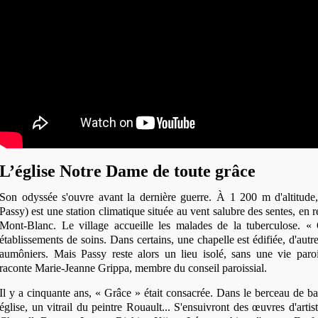
L’église Notre Dame de toute grâce
Son odyssée s'ouvre avant la dernière guerre. À 1 200 m d'altitu
Passy) est une station climatique située au vent salubre des sentes, en 
Mont-Blanc. Le village accueille les malades de la tuberculose. 
établissements de soins. Dans certains, une chapelle est édifiée, d'autre
aumôniers. Mais Passy reste alors un lieu isolé, sans une vie paro
raconte Marie-Jeanne Grippa, membre du conseil paroissial.
Il y a cinquante ans, « Grâce » était consacrée. Dans le berceau de b
église, un vitrail du peintre Rouault... S'ensuivront des œuvres d'arti