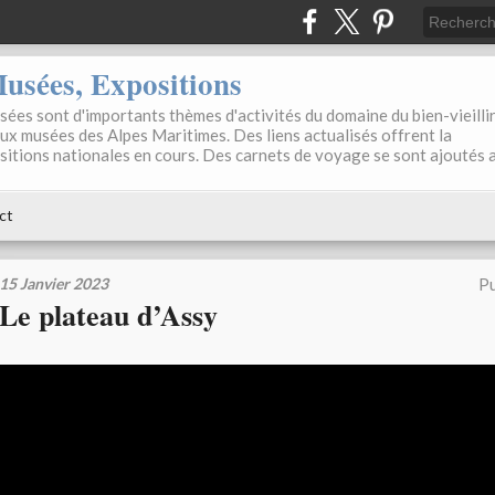
sées, Expositions
ées sont d'importants thèmes d'activités du domaine du bien-vieilli
aux musées des Alpes Maritimes. Des liens actualisés offrent la
positions nationales en cours. Des carnets de voyage se sont ajoutés 
ct
15 Janvier 2023
Pu
Le plateau d’Assy