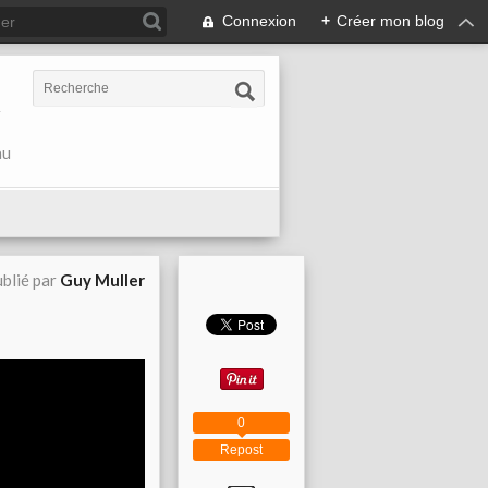
Connexion
+
Créer mon blog
r
au
blié par
Guy Muller
0
Repost