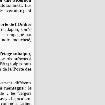
par
une ascension
auts sommets. Les
tés avec un regard
orte de l’Ombre
 du Japon, spirée
s”, accompagné par
e noix moucheté,
l’étage subalpin
,
hocards présents à
’étage alpin puis
ne de
la Porte des
ersant différents
 la montagne
: le
le ; les vergers
assy ; l’apiculture
s comme la carline