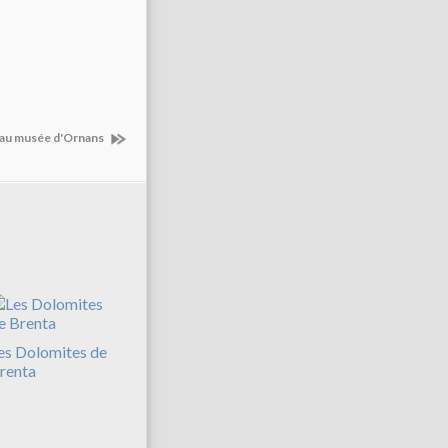
 au musée d'Ornans
es Dolomites de
renta