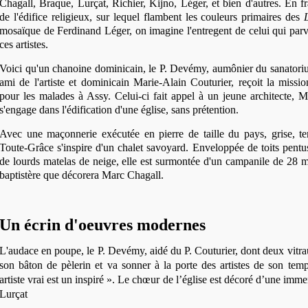
Chagall, Braque, Lurçat, Richier, Kijno, Léger, et bien d'autres. En f
de l'édifice religieux, sur lequel flambent les couleurs primaires des
mosaïque de Ferdinand Léger, on imagine l'entregent de celui qui parv
ces artistes.
Voici qu'un chanoine dominicain, le P. Devémy, aumônier du sanatori
ami de l'artiste et dominicain Marie-Alain Couturier, reçoit la missio
pour les malades à Assy. Celui-ci fait appel à un jeune architecte, 
s'engage dans l'édification d'une église, sans prétention.
Avec une maçonnerie exécutée en pierre de taille du pays, grise, t
Toute-Grâce s'inspire d'un chalet savoyard. Enveloppée de toits pentus
de lourds matelas de neige, elle est surmontée d'un campanile de 28 m.
baptistère que décorera Marc Chagall.
Un écrin d'oeuvres modernes
L'audace en poupe, le P. Devémy, aidé du P. Couturier, dont deux vitra
son bâton de pèlerin et va sonner à la porte des artistes de son temps
artiste vrai est un inspiré ». Le chœur de l’église est décoré d’une imme
Lurçat