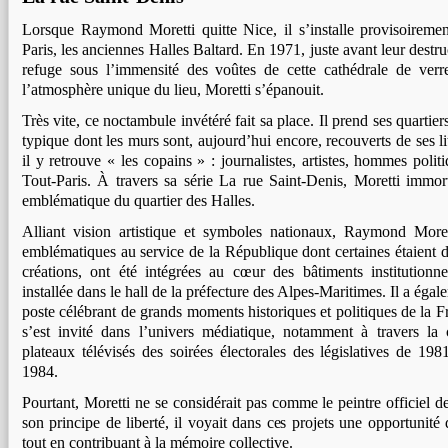
Lorsque Raymond Moretti quitte Nice, il s’installe provisoireme
Paris, les anciennes Halles Baltard. En 1971, juste avant leur destr
refuge sous l’immensité des voûtes de cette cathédrale de verr
l’atmosphère unique du lieu, Moretti s’épanouit.
Très vite, ce noctambule invétéré fait sa place. Il prend ses quartie
typique dont les murs sont, aujourd’hui encore, recouverts de ses li
il y retrouve « les copains » : journalistes, artistes, hommes polit
Tout-Paris. À travers sa série La rue Saint-Denis, Moretti immort
emblématique du quartier des Halles.
Alliant vision artistique et symboles nationaux, Raymond Mor
emblématiques au service de la République dont certaines étaient
créations, ont été intégrées au cœur des bâtiments institution
installée dans le hall de la préfecture des Alpes-Maritimes. Il a égale
poste célébrant de grands moments historiques et politiques de la Fr
s’est invité dans l’univers médiatique, notamment à travers la
plateaux télévisés des soirées électorales des législatives de 19
1984.
Pourtant, Moretti ne se considérait pas comme le peintre officiel d
son principe de liberté, il voyait dans ces projets une opportunité 
tout en contribuant à la mémoire collective.