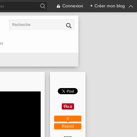
Connexion
+
Créer mon blog
r
au
0
Repost