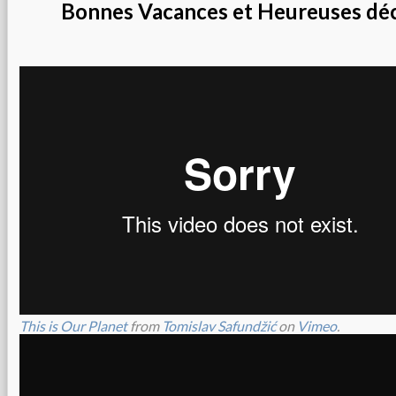
Bonnes Vacances et Heureuses dé
This is Our Planet
from
Tomislav Safundžić
on
Vimeo
.