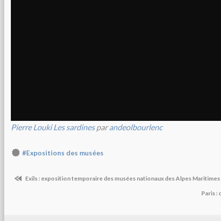
Pierre Louki Les sardines
par
andeolbourlenc
#Expositions des musées
Exils : exposition temporaire des musées nationaux des Alpes Maritimes
Paris :