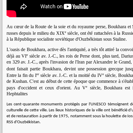
Au cœur de la Route de la soie et du royaume perse, Boukhara et 
e
russes depuis le milieu du XIX
siècle, ont été rattachées à la Russ
à la République socialiste soviétique d'Ouzbékistan sous Staline.
L'oasis de Boukhara, active dès l'antiquité, a très tôt attiré la convoi
e
déjà au VI
siècle av. J.-C., les rois de Perse dont, plus tard, Dariu
en 329 av. J.-C., après l'invasion de l'Iran par Alexandre le Grand, 
dont faisait partie Boukhara, devint une possession grecque jusq
er
e
Entre la fin du I
siècle av. J.-C. et la moitié du IV
siècle, Boukhar
de Kushan. C'est au début de cette époque que commence à s'étab
e
pays d'occident et ceux d'orient. Au V
siècle, Boukhara est i
Hephtalites
Les cent-quarante monuments protégés par l'UNESCO témoignent de l
culturelle de cette ville. Les lieux historiques de la ville ont bénéficié
et de restauration à partir de 1975, notamment sous la houlette de Ios
RSS d'Ouzbékistan.