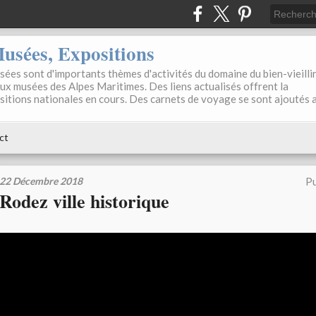
sées, Expositions
ées sont d'importants thèmes d'activités du domaine du bien-vieilli
aux musées des Alpes Maritimes. Des liens actualisés offrent la
positions nationales en cours. Des carnets de voyage se sont ajoutés 
ct
22 Décembre 2018
Pu
Rodez ville historique