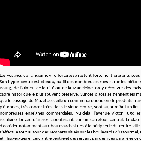
Les vestiges de l’ancienne ville forteresse restent fortement présents sou
Son hyper-centre est étendu, au fil des nombreuses rues et ruelles piétonn
Bourg, de l'Olmet, de la Cité ou de la Madeleine, on y découvre des ma
cadre historique le plus souvent préservé. Sur ces places se tiennent les m
que le passage du Mazel accueille un commerce quotidien de produits frais 
piétonnes, très concentrées dans le vieux-centre, sont aujourd'hui un lie
nombreuses enseignes commerciales. Au-delà, l'avenue Victor-Hugo e
rectiligne longée d'arbres, aboutissant sur un carrefour central, la pla
d'accéder notamment aux boulevards situés à la périphérie du centre-ville. 
s'effectue tout autour des remparts situés sur les boulevards d'Estourmel, 
et Flaugergues encerclant le centre et desservant par des rues parallèles ce