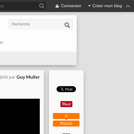
Connexion
+
Créer mon blog
r
au
blié par
Guy Muller
0
Repost