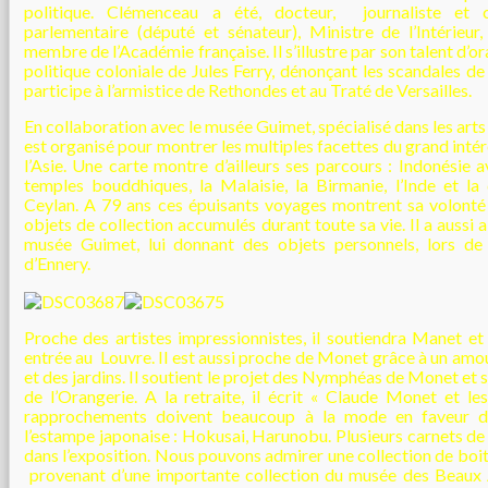
politique. Clémenceau a été, docteur, journaliste et c
parlementaire (député et sénateur), Ministre de l’Intérieur,
membre de l’Académie française. Il s’illustre par son talent d’or
politique coloniale de Jules Ferry, dénonçant les scandales d
participe à l’armistice de Rethondes et au Traté de Versailles.
En collaboration avec le musée Guimet, spécialisé dans les arts
est organisé pour montrer les multiples facettes du grand int
l’Asie. Une carte montre d’ailleurs ses parcours : Indonésie a
temples bouddhiques, la Malaisie, la Birmanie, l’Inde et l
Ceylan. A 79 ans ces épuisants voyages montrent sa volonté d
objets de collection accumulés durant toute sa vie. Il a aussi a
musée Guimet, lui donnant des objets personnels, lors de
d’Ennery.
Proche des artistes impressionnistes, il soutiendra Manet e
entrée au Louvre. Il est aussi proche de Monet grâce à un am
et des jardins. Il soutient le projet des Nymphéas de Monet et
de l’Orangerie. A la retraite, il écrit « Claude Monet et l
rapprochements doivent beaucoup à la mode en faveur d
l’estampe japonaise : Hokusai, Harunobu. Plusieurs carnets de
dans l’exposition. Nous pouvons admirer une collection de boit
provenant d’une importante collection du musée des Beaux 