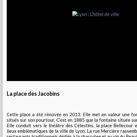
La place des Jacobins
Cette place a été rénovée en 2013. Elle met en valeur une fo
situés sur son pourtour. C’est en 1885 que la fontaine située sur
Elle conduit vers le théâtre des Célestins, la place Bellecour 
lieux emblématiques de la ville de Lyon. La rue Mercière rasse
restaurants traditionnels dédiés à la charcutee et au vin du Beauj