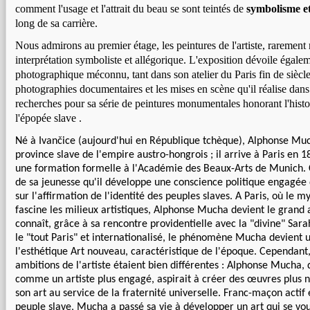
comment l'usage et l'attrait du beau se sont teintés de
symbolisme et
long de sa carrière.
Nous admirons au premier étage, les peintures de l'artiste, rarement
interprétation symboliste et allégorique. L'exposition dévoile égalem
photographique méconnu, tant dans son atelier du Paris fin de siècle 
photographies documentaires et les mises en scène qu'il réalise dans
recherches pour sa série de peintures monumentales honorant l'histo
l'épopée slave .
Né à Ivančice (aujourd'hui en République tchèque), Alphonse Mu
province slave de l'empire austro-hongrois ; il arrive à Paris en 1
une formation formelle à l'Académie des Beaux-Arts de Munich. 
de sa jeunesse qu'il développe une conscience politique engagé
sur l'affirmation de l'identité des peuples slaves. A Paris, où le my
fascine les milieux artistiques, Alphonse Mucha devient le grand a
connaît, grâce à sa rencontre providentielle avec la "divine" Sar
le "tout Paris" et internationalisé, le phénomène Mucha devient 
l'esthétique Art nouveau, caractéristique de l'époque. Cependant,
ambitions de l'artiste étaient bien différentes : Alphonse Mucha, 
comme un artiste plus engagé, aspirait à créer des œuvres plus n
son art au service de la fraternité universelle. Franc-maçon actif
peuple slave, Mucha a passé sa vie à développer un art qui se voul