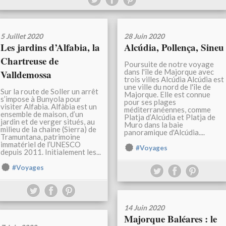
5 Juillet 2020
28 Juin 2020
Les jardins d’Alfabia, la
Alcúdia, Pollença, Sineu
Chartreuse de
Poursuite de notre voyage
dans l'île de Majorque avec
Valldemossa
trois villes Alcúdia Alcúdia est
une ville du nord de l'île de
Sur la route de Soller un arrêt
Majorque. Elle est connue
s’impose à Bunyola pour
pour ses plages
visiter Alfabia. Alfàbia est un
méditerranéennes, comme
ensemble de maison, d’un
Platja d’Alcúdia et Platja de
jardin et de verger situés, au
Muro dans la baie
milieu de la chaine (Sierra) de
panoramique d'Alcúdia....
Tramuntana, patrimoine
immatériel de l’UNESCO
#Voyages
depuis 2011. Initialement les...
#Voyages
14 Juin 2020
Majorque Baléares : le