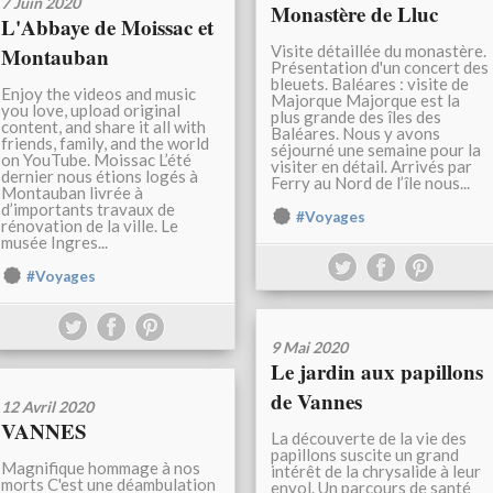
7 Juin 2020
Monastère de Lluc
L'Abbaye de Moissac et
Visite détaillée du monastère.
Montauban
Présentation d'un concert des
bleuets. Baléares : visite de
Enjoy the videos and music
Majorque Majorque est la
you love, upload original
plus grande des îles des
content, and share it all with
Baléares. Nous y avons
friends, family, and the world
séjourné une semaine pour la
on YouTube. Moissac L’été
visiter en détail. Arrivés par
dernier nous étions logés à
Ferry au Nord de l’île nous...
Montauban livrée à
d’importants travaux de
#Voyages
rénovation de la ville. Le
musée Ingres...
#Voyages
9 Mai 2020
Le jardin aux papillons
de Vannes
12 Avril 2020
VANNES
La découverte de la vie des
papillons suscite un grand
Magnifique hommage à nos
intérêt de la chrysalide à leur
morts C'est une déambulation
envol. Un parcours de santé