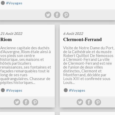
#Voyages
21 Août 2022
6 Août 2022
Riom
Clermont-Ferrand
Ancienne capitale des duchés
Visite de Notre Dame du Port,
d’Auvergne, Riom étale ainsi à
de la Cathédrale et du musée
vos pieds son centre
Robert Quilliot De Nemossos
historique, ses maisons et
à Clermont-Ferrand La ville
hôtels particuliers
de Clermont-Ferrand est née
renaissances, ses fontaines et
de l'union de deux villes
façades remarquables tout le
distinctes, Clermont et
long de ses rues
Montferrand, décidée par
quadrangulaires. Chasseur de
Louis XIII et confirmée sous
pépites historiques...
Louis...
#Voyages
#Voyages