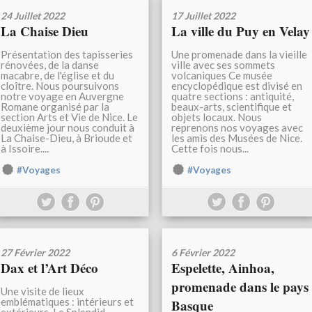
24 Juillet 2022
17 Juillet 2022
La Chaise Dieu
La ville du Puy en Velay
Présentation des tapisseries
Une promenade dans la vieille
rénovées, de la danse
ville avec ses sommets
macabre, de l'église et du
volcaniques Ce musée
cloître. Nous poursuivons
encyclopédique est divisé en
notre voyage en Auvergne
quatre sections : antiquité,
Romane organisé par la
beaux-arts, scientifique et
section Arts et Vie de Nice. Le
objets locaux. Nous
deuxième jour nous conduit à
reprenons nos voyages avec
La Chaise-Dieu, à Brioude et
les amis des Musées de Nice.
à Issoire....
Cette fois nous...
#Voyages
#Voyages
27 Février 2022
6 Février 2022
Dax et l’Art Déco
Espelette, Ainhoa,
promenade dans le pays
Une visite de lieux
emblématiques : intérieurs et
Basque